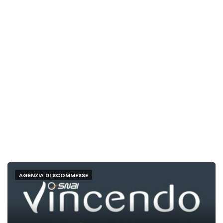
AGENZIA DI SCOMMESSE