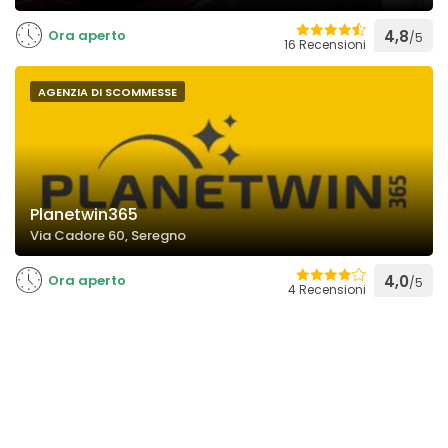
Ora aperto
4,8
/5
16 Recensioni
AGENZIA DI SCOMMESSE
Planetwin365
Via Cadore 60, Seregno
Ora aperto
4,0
/5
4 Recensioni