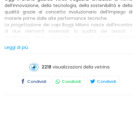
dell’innovazione, della tecnologia, della sostenibilità e della
qualità grazie al concetto rivoluzionario dell’impiego di
materie prime dalle alte performance tecniche.
La progettazione dei capi Boggi Milano nasce dall’incontro
di due elementi essenziali: la qualità dei tessuti -
prediligendo fibre organiche, materiali riciclati, tessuti
certificati e all’avanguardia - e la ricerca stilistica, applicata
Leggi di più
alla visione di un nuovo modo di vivere dell’uomo
contemporaneo.
Boggi Milano esprime un’esperienza retail omnicanale,
2218
visualizzazioni della vetrina
frutto della perfetta integrazione tra mondo fisico e
digitale.
Condividi
Condividi
Condividi
L’azienda nel 2016 ha creato la Boggi Milano Academy, una
vera e propria accademia interna, con l’obiettivo di
formare le nuove risorse ed essere così sempre aggiornati
sui cambiamenti in atto nel panorama globale.
Sfoglia il nuovo catalogo interattivo. Una vera e propria
guida di consigli di stile che ti permetterà di acquistare i
tuoi capi ovunque tu sia. Clicca qui:
https://bit.ly/Catalog_Winter2021