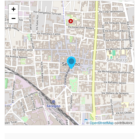
+
−
©
OpenStreetMap
contributors