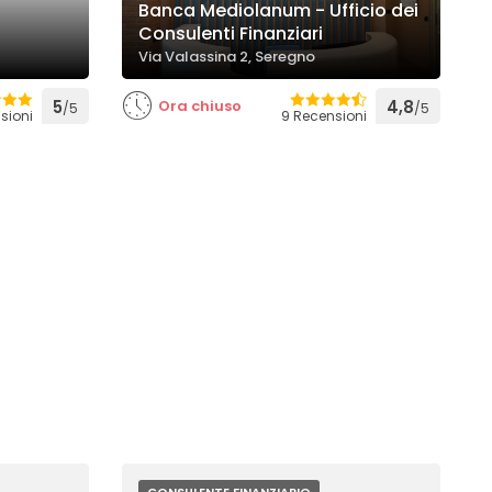
Banca Mediolanum - Ufficio dei
Consulenti Finanziari
Via Valassina 2, Seregno
5
Ora chiuso
4,8
/5
/5
sioni
9 Recensioni