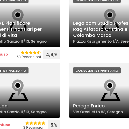
TE FINANZIARIO
CONSULENTE FINANZIARIO
 È Pianificare -
Legalcom Studio Profes
enti Finanziari per
Rag.Affatato Cristina e
i di Vita
Colombo Marco
llo Sanzio 11/13, Seregno
Piazza Risorgimento 1/A, Ser
iuso
4,9
/5
63 Recensioni
TE FINANZIARIO
CONSULENTE FINANZIARIO
Loni
Perego Enrico
llo Sanzio 11/13, Seregno
Via Orcelletto 83, Seregno
hiuso
5
/5
3 Recensioni