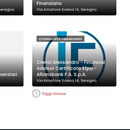
Finanziario
Seregno
Via Amatore Sciesa 14, Seregno
CONSULENTE FINANZIARIO
Clerici Alessandro - Financial
Advisor Certificato Efpa -
nanziari
Allianzbank F.A. S.p.A.
Via Amatore Sciesa 14, Seregno
Oggi chiuso