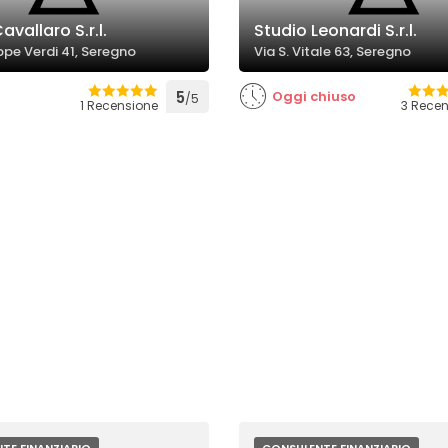
avallaro S.r.l.
Studio Leonardi S.r.l.
ppe Verdi 41, Seregno
Via S. Vitale 63, Seregno
5
Oggi chiuso
/5
1 Recensione
3 Recen