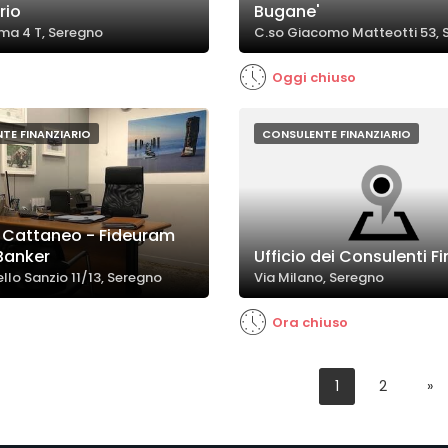
rio
Bugane'
ma 4 T, Seregno
C.so Giacomo Matteotti 53, 
Oggi chiuso
TE FINANZIARIO
CONSULENTE FINANZIARIO
 Cattaneo - Fideuram
 Banker
Ufficio dei Consulenti Fi
llo Sanzio 11/13, Seregno
Via Milano, Seregno
Ora chiuso
1
2
»