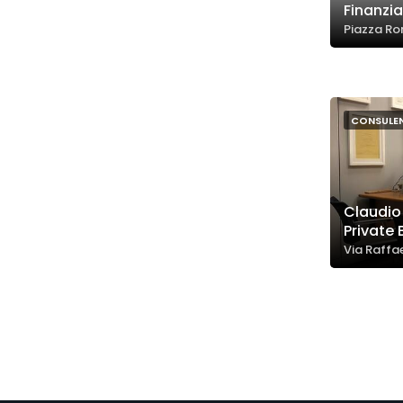
Finanzia
Piazza Ro
CONSULEN
Claudio
Private
Via Raffae