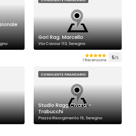
CONSULENTE FINANZIARIO
sionale
Gori Rag. Marcello
egno
Via Cavour 113, Seregno
5
/5
1 Recensione
CONSULENTE FINANZIARIO
Studio Ragg.Civardi -
Trabucchi
Piazza Risorgimento 15, Seregno