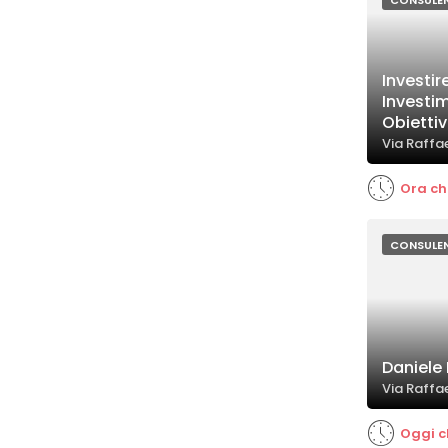
CONSULEN
Investire
Investim
Obiettiv
Via Raffae
Ora ch
CONSULEN
Daniele 
Via Raffae
Oggi c