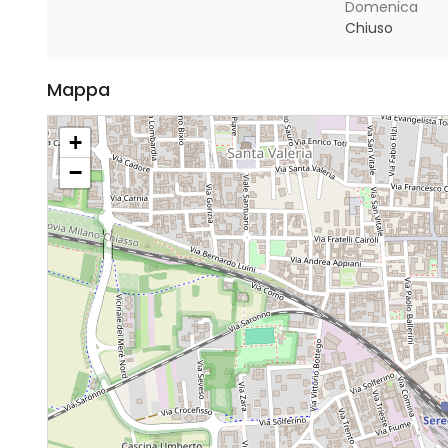
Domenica
Chiuso
Mappa
+
−