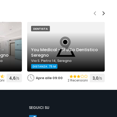
DENTISTA
You Medical - Studio Dentistico
egno
Seregno
D
no
Via S. Pietro 14, Seregno
V
DISTANZA: 75 M
4,6
Apre alle 09:00
3,0
/5
/5
oni
2 Recensioni
SEGUICI SU