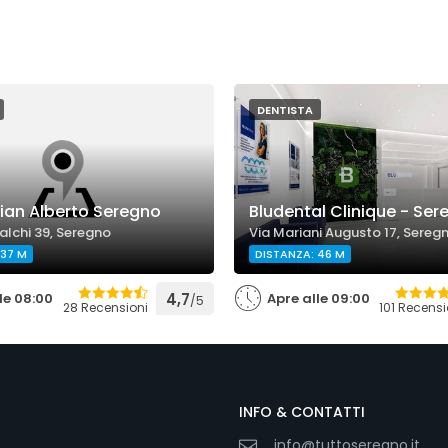
DENTISTA
ian Alberto Seregno
Bludental Clinique - Ser
alchi 39, Seregno
Via Mariani Augusto 17, Sereg
 37 M
DISTANZA: 46 M
le 08:00
4,7
Apre alle 09:00
/5
28 Recensioni
101 Recensi
INFO & CONTATTI
info@tuttoseregno.it