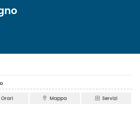
egno
no
Orari
Mappa
Servizi