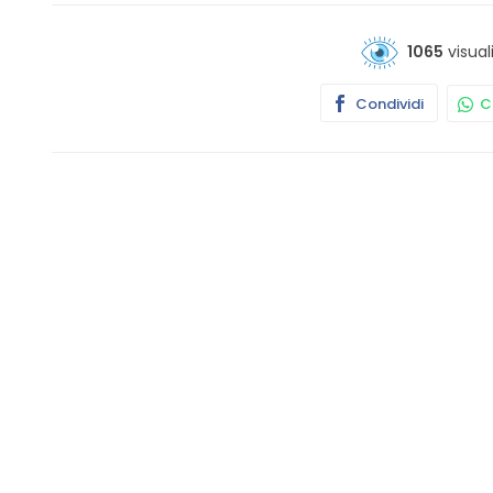
1065
visual
Condividi
Co