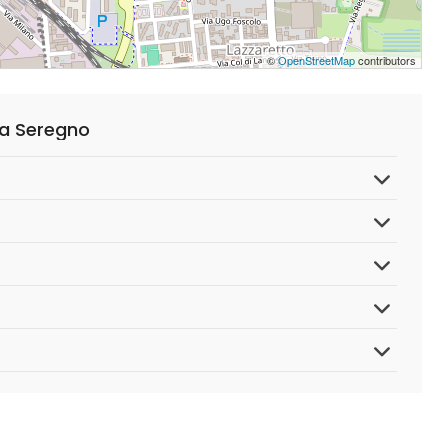
©
OpenStreetMap
contributors
za Seregno