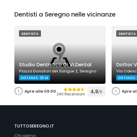
Dentisti a Seregno nelle vicinanze
DENTISTA
DENTISTA
Studio Dentistico Gi.Vi.Dental
Dottor V
Piazza Donatori del Sangue 2, Seregno
Via Odesc
DISTANZA: 35 M
DISTANZA:
Apre alle 09:00
4,9
Apre al
/5
240 Recensioni
TUTTOSEREGNO.IT
Chi siamo