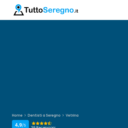
Home
Dentisti a Seregno
Vetrina
4,9
/5
39 Recensioni