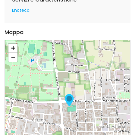
Enoteca
Mappa
+
−