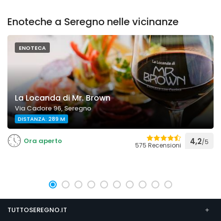
Enoteche a Seregno nelle vicinanze
ENOTECA
La Locanda di Mr. Brown
Via Cadore 96, Seregno
DISTANZA: 289 M
Ora aperto
4,2
/5
575 Recensioni
TUTTOSEREGNO.IT