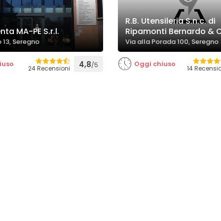
R.B. Utensileria S.n.c. di
ta MA-PE S.r.l.
Ripamonti Bernardo & C
o 13, Seregno
Via alla Porada 100, Seregno
iuso
4,8
Oggi chiuso
/5
24 Recensioni
14 Recensi