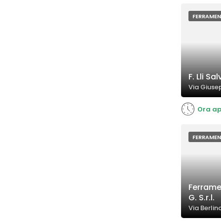
FERRAME
F. Lli Sal
Via Giuse
Ora ap
FERRAME
Ferrame
G. S.r.l.
Via Berlin