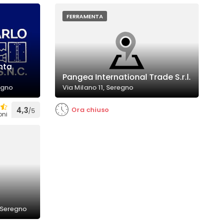
FERRAMENTA
nta
Pangea International Trade S.r.l.
egno
Via Milano 11, Seregno
4,3
Ora chiuso
/5
oni
 Seregno