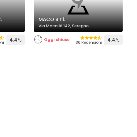
.
MACO S.r.l.
Via Macallè 142, Seregno
4,4
Oggi chiuso
4,4
/5
/5
oni
36 Recensioni