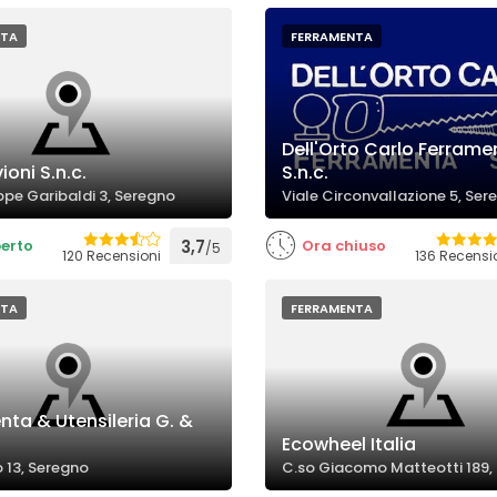
NTA
FERRAMENTA
Dell'Orto Carlo Ferrame
vioni S.n.c.
S.n.c.
ppe Garibaldi 3, Seregno
Viale Circonvallazione 5, Ser
erto
3,7
Ora chiuso
/5
120 Recensioni
136 Recensi
NTA
FERRAMENTA
nta & Utensileria G. &
Ecowheel Italia
o 13, Seregno
C.so Giacomo Matteotti 189,