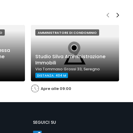
IO
AMMINISTRATORE DI CONDOMINIO
ressa
ne
Studio Silva Amministrazione
S
Immobili
M
Via Tommaso Grossi 33, Seregno
V
DISTANZA: 404 M
Apre alle 09:00
SEGUICI SU