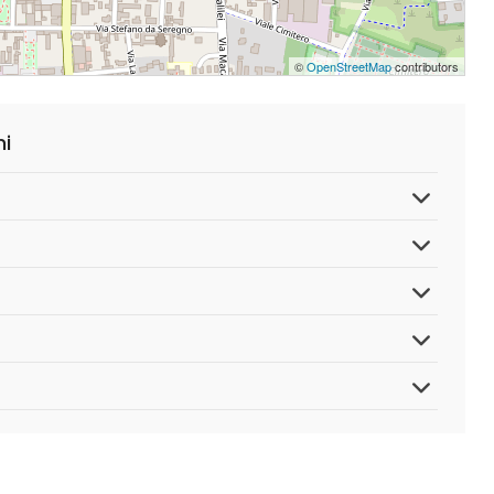
©
OpenStreetMap
contributors
ni