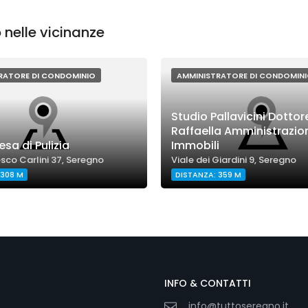
nelle vicinanze
RATORE DI CONDOMINIO
AMMINISTRATORE DI CONDOMIN
Studio Pallavicini Dotto
Raffaella Amministrazio
sa di Pulizia
Immobili
sco Carlini 37, Seregno
Viale dei Giardini 9, Seregno
 308 M
DISTANZA: 359 M
INFO & CONTATTI
info@tuttoseregno.it