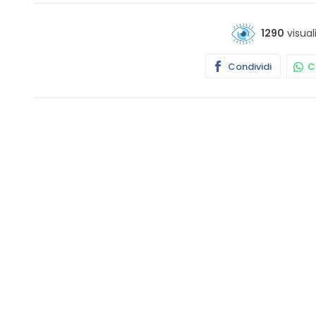
1290
visual
Condividi
Co