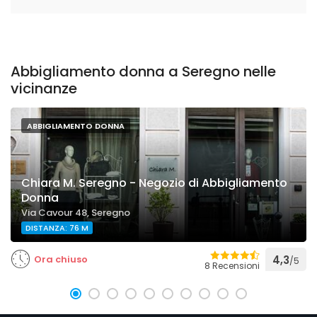
Abbigliamento donna a Seregno nelle
vicinanze
ABBIGLIAMENTO DONNA
Chiara M. Seregno - Negozio di Abbigliamento
Donna
Via Cavour 48, Seregno
DISTANZA: 76 M
Ora chiuso
4,3
/5
8 Recensioni