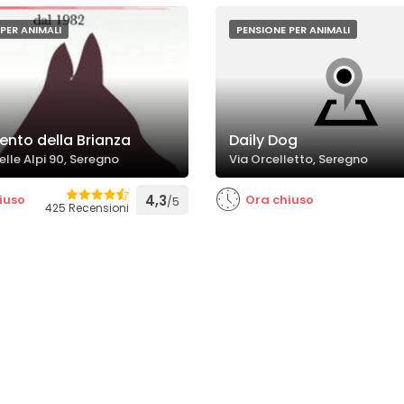
PER ANIMALI
PENSIONE PER ANIMALI
ento della Brianza
Daily Dog
elle Alpi 90, Seregno
Via Orcelletto, Seregno
iuso
4,3
Ora chiuso
/5
425 Recensioni