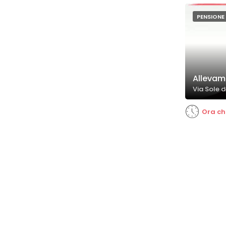
PENSIONE 
Allevam
Via Sole d
Ora ch