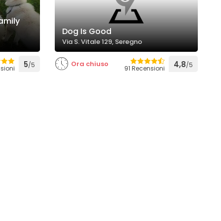
amily
Dog Is Good
Via S. Vitale 129, Seregno
5
Ora chiuso
4,8
/5
/5
sioni
91 Recensioni