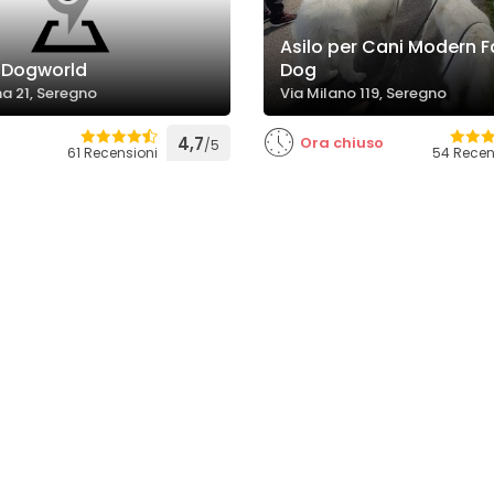
Asilo per Cani Modern F
S Dogworld
Dog
a 21, Seregno
Via Milano 119, Seregno
4,7
Ora chiuso
/5
61 Recensioni
54 Recen