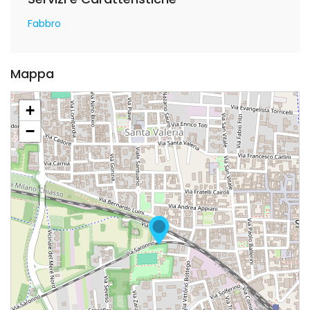
Fabbro
Mappa
+
−