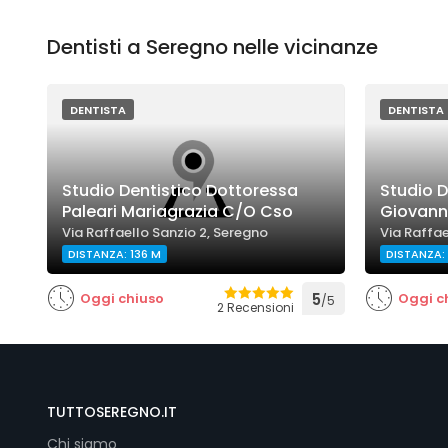
Dentisti a Seregno nelle vicinanze
DENTISTA
DENTISTA
Studio Dentistico Dottoressa
Studio D
Paleari Mariagrazia C/O Cso
Giovann
Via Raffaello Sanzio 2, Seregno
Via Raffae
DISTANZA: 136 M
DISTANZA: 
Oggi chiuso
5
Oggi c
/5
2 Recensioni
TUTTOSEREGNO.IT
Chi siamo