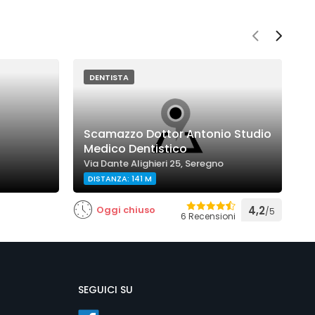
DENTISTA
Scamazzo Dottor Antonio Studio
O
Medico Dentistico
I
Via Dante Alighieri 25, Seregno
V
DISTANZA: 141 M
Oggi chiuso
4,2
/5
6 Recensioni
SEGUICI SU