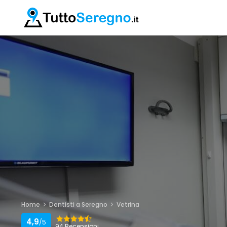
Home
Dentisti a Seregno
Vetrina
4,9
/5
94 Recensioni