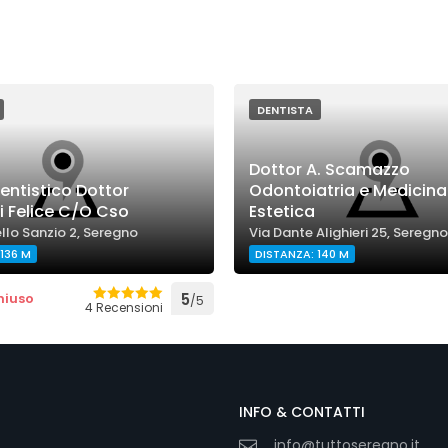
DENTISTA
Dottor A. Scamazzo
entistico Dottor
Odontoiatria e Medicina
i Felice C/O Cso
Estetica
llo Sanzio 2, Seregno
Via Dante Alighieri 25, Seregno
136 M
DISTANZA: 140 M
hiuso
5
/5
4 Recensioni
INFO & CONTATTI
info@tuttoseregno.it