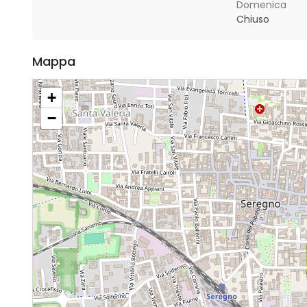
Domenica
Chiuso
Mappa
+
−