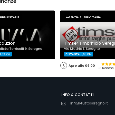
cinanze
UBBLICITARIA
AGENZIA PUBBLICITARIA
oduzioni
Timser Timbrificio Sere
lista Torricelli 9, Seregno
Via Madrid 1, Seregno
1,02 KM
DISTANZA: 1,05 KM
Apre alle 09:00
33 Recensi
INFO & CONTATTI
info@tuttoseregno.it