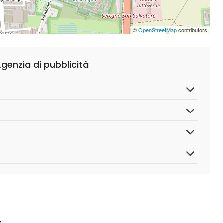
©
OpenStreetMap
contributors
enzia di pubblicità