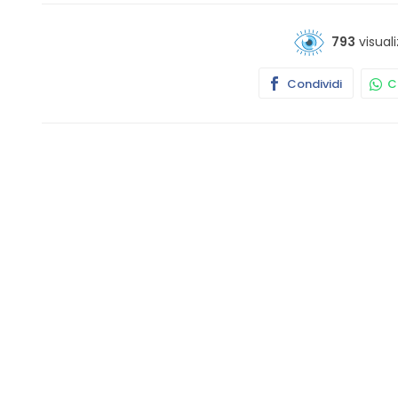
793
visuali
Condividi
Co