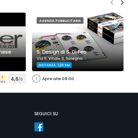
AGENZIA PUBBLICITARIA
S
gnese
S. Design di S. Di Feo
P
Via S. Vitale 3, Seregno
V
DISTANZA: 1,20 KM
4,6
Apre alle 09:00
/5
oni
SEGUICI SU