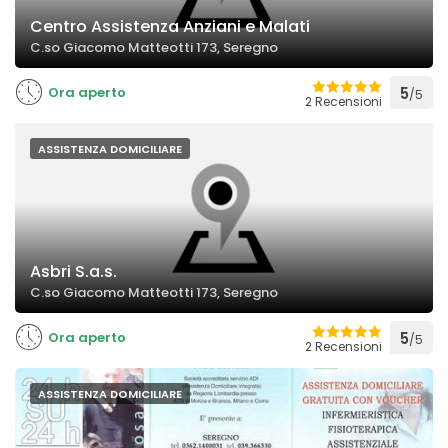
Centro Assistenza Anziani e Malati
C.so Giacomo Matteotti 173, Seregno
Ora aperto
5
/5
2 Recensioni
ASSISTENZA DOMICILIARE
Asbri S.a.s.
C.so Giacomo Matteotti 173, Seregno
Ora aperto
5
/5
2 Recensioni
ASSISTENZA DOMICILIARE