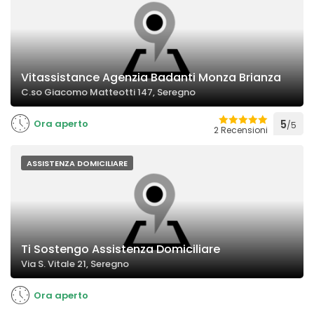
Vitassistance Agenzia Badanti Monza Brianza
C.so Giacomo Matteotti 147, Seregno
Ora aperto
5
/5
2 Recensioni
ASSISTENZA DOMICILIARE
Ti Sostengo Assistenza Domiciliare
Via S. Vitale 21, Seregno
Ora aperto