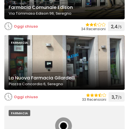
Farmacia Comunale Edison
Via Tommaso Edison 96, Seregno
Oggi chiuso
2,4
/5
34 Recensioni
FARMACIA
La Nuova Farmacia Gilardelli
Piazza Concordia 6, Seregno
Oggi chiuso
3,7
/5
33 Recensioni
FARMACIA