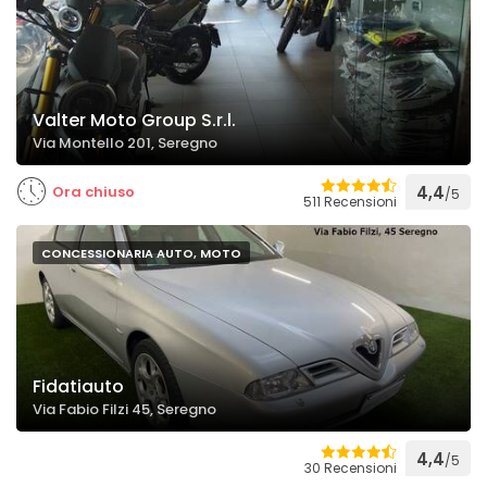
Valter Moto Group S.r.l.
Via Montello 201, Seregno
Ora chiuso
4,4
/5
511 Recensioni
CONCESSIONARIA AUTO, MOTO
Fidatiauto
Via Fabio Filzi 45, Seregno
4,4
/5
30 Recensioni