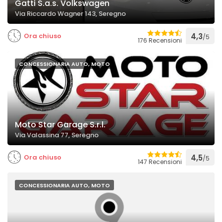
Gatti S.a.s. Volkswagen
Via Riccardo Wagner 143, Seregno
Ora chiuso
4,3
/5
176 Recensioni
CONCESSIONARIA AUTO, MOTO
Moto Star Garage S.r.l.
Via Valassina 77, Seregno
Ora chiuso
4,5
/5
147 Recensioni
CONCESSIONARIA AUTO, MOTO