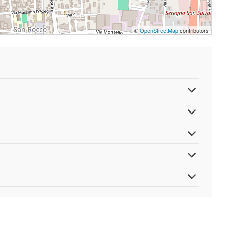
©
OpenStreetMap
contributors