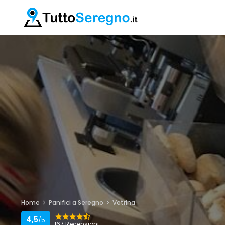
Home
Panifici a Seregno
Vetrina
4,5
/5
167 Recensioni