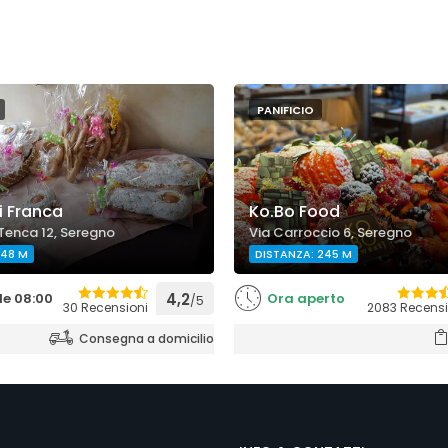
PANIFICIO
di Franca
Ko.Bo Food
Tenca 12, Seregno
Via Carroccio 6, Seregno
 48 M
DISTANZA: 245 M
le 08:00
4,2
Ora aperto
/5
30 Recensioni
2083 Recensi
Consegna a domicilio