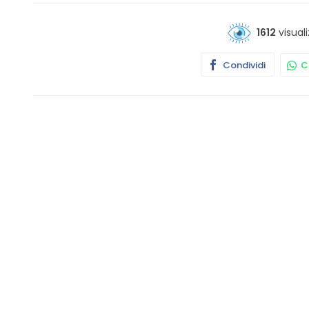
1612
visuali
Condividi
Co