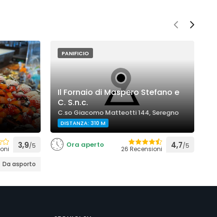
PANIFICIO
Il Fornaio di Maspero Stefano e
C. S.n.c.
P
C.so Giacomo Matteotti 144, Seregno
V
DISTANZA: 310 M
3,9
Ora aperto
4,7
/5
/5
oni
26 Recensioni
Da asporto