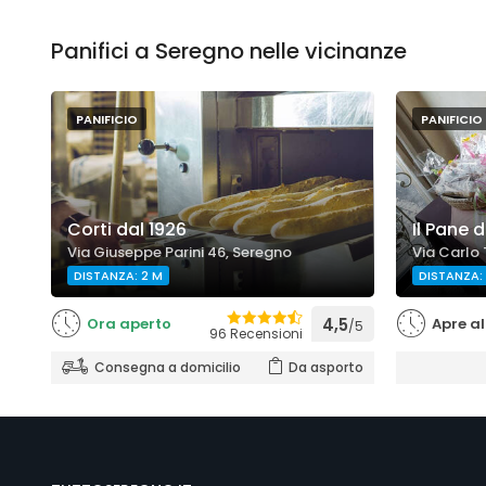
Panifici a Seregno nelle vicinanze
PANIFICIO
PANIFICIO
Corti dal 1926
Il Pane 
Via Giuseppe Parini 46, Seregno
Via Carlo 
DISTANZA: 2 M
DISTANZA:
Ora aperto
4,5
Apre al
/5
96 Recensioni
Consegna a domicilio
Da asporto