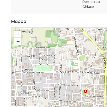
Domenica
Chiuso
Mappa
+
−