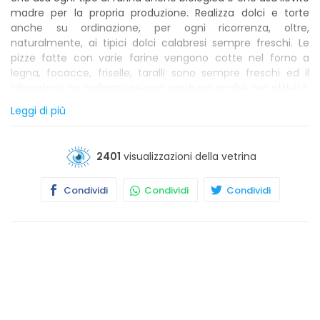
madre per la propria produzione. Realizza dolci e torte
anche su ordinazione, per ogni ricorrenza, oltre,
naturalmente, ai tipici dolci calabresi sempre freschi. Le
pizze fatte con varie farine vengono cotte nel forno a
legna, focacce, friselle, taralli sono sempre freschi ed il
laboratorio su ordinazione può produrre anche per attività,
comunità e ristoranti, con una consegna puntuale in tutta
Leggi di più
Monza e Brianza. Il Pane di Franca organizza i vostri pranzi e
le vostre cene con un servizio di menù completo
dall'antipasto al dolce e consegnato direttamente a casa
2401
visualizzazioni della vetrina
vostra all'insegna della tradizione e genuinità.
Condividi
Condividi
Condividi