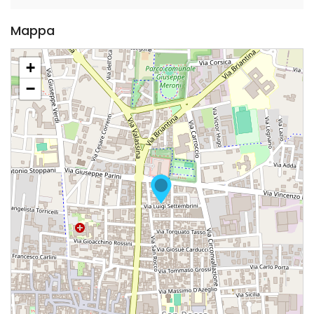
Mappa
+
−