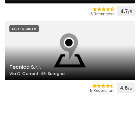
4,7
/5
6 Recensioni
ELETTRICISTA
Tecnica S.r.l.
Via C. Correnti 49, Seregno
4,6
/5
5 Recensioni