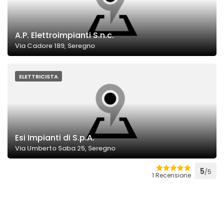
A.P. Elettroimpianti S.n.c.
Via Cadore 189, Seregno
ELETTRICISTA
Esi Impianti di S.p.A.
Via Umberto Saba 25, Seregno
5
/5
1 Recensione