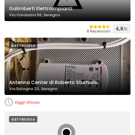
Galimberti Elettroimpianti
Via Valassina 56, Seregno
4,8
/5
8 Recensioni
ELETTRICISTA
Antenna Center di Roberto Sturniolo
Via Bologna 20, Seregno
Oggi chiuso
ELETTRICISTA