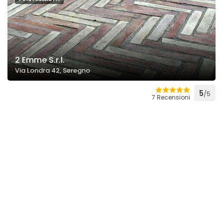
2 Emme S.r.l.
Via Londra 42, Seregno
5
/5
7 Recensioni