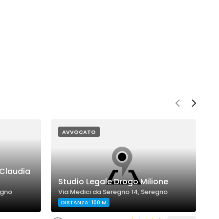
AVVOCATO
 Claudia
Studio Legale Drogo Milione
S
egno
Via Medici da Seregno 14, Seregno
V
DISTANZA: 100 M