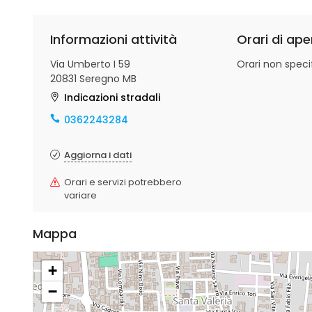
Informazioni attività
Orari di ape
Via Umberto I 59
Orari non specif
20831 Seregno MB
Indicazioni stradali
0362243284
Aggiorna i dati
Orari e servizi potrebbero
variare
Mappa
+
−