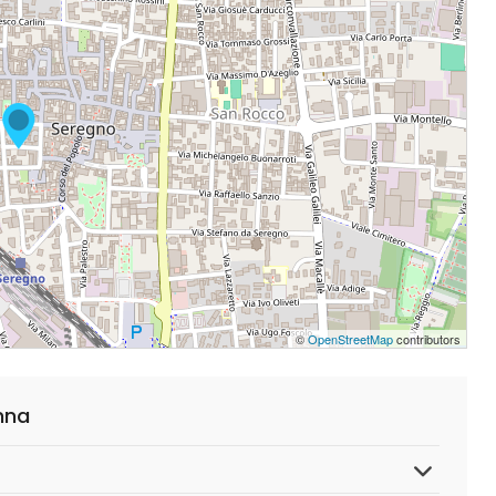
©
OpenStreetMap
contributors
nna