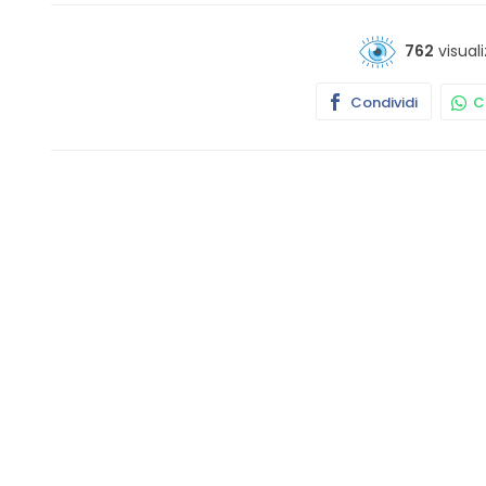
762
visuali
Condividi
Co