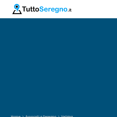
Home
Avvocati a Seregno
Vetrina