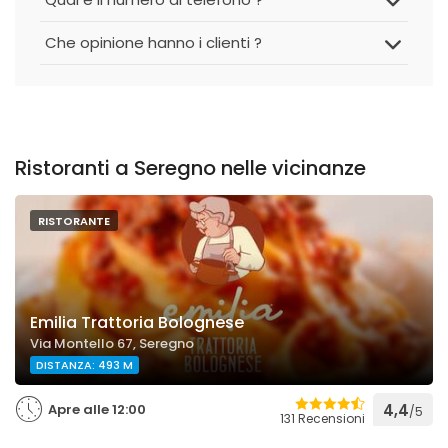
Che opinione hanno i clienti ?
Ristoranti a Seregno nelle vicinanze
RISTORANTE
Emilia Trattoria Bolognese
Via Montello 67, Seregno
DISTANZA: 493 M
Apre alle 12:00
4,4
/5
131 Recensioni