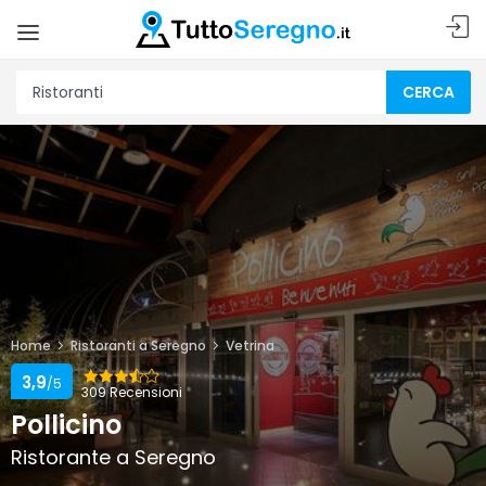
CERCA
Home
Ristoranti a Seregno
Vetrina
3,9
/5
309 Recensioni
Pollicino
Ristorante a Seregno