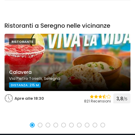
Ristoranti a Seregno nelle vicinanze
RISTORANTE
Calavera
Via Pietro Toselli, Seregno
DISTANZA: 215 M
Apre alle 18:30
3,8
/5
821 Recensioni