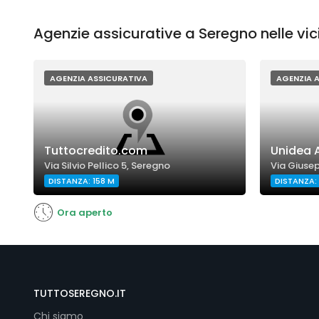
Agenzie assicurative a Seregno nelle vi
AGENZIA ASSICURATIVA
AGENZIA 
Tuttocredito.com
Unidea 
Via Silvio Pellico 5, Seregno
Via Giusep
DISTANZA: 158 M
DISTANZA:
Ora aperto
TUTTOSEREGNO.IT
Chi siamo