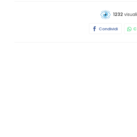
1232
visual
Condividi
Co