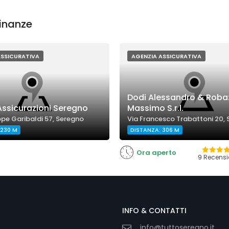
cinanze
ASSICURATIVA
AGENZIA ASSICURATIVA
Dodi Alessandro & Roba
Assicurazioni Seregno
Massimo S.r.l.
pe Garibaldi 57, Seregno
Via Francesco Trabattoni 20,
 230 M
DISTANZA: 306 M
Ora aperto
9 Recensi
INFO & CONTATTI
info@tuttoseregno.it