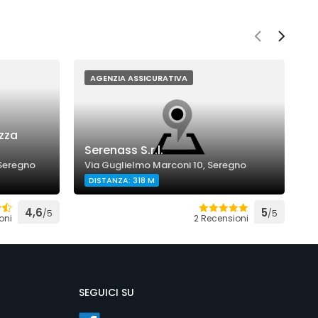
AGENZIA ASSICURATIVA
zza
Serenass S.r.l.
A
 Seregno
Via Guglielmo Marconi 10, Seregno
V
DISTANZA: 318 M
4,6
5
/5
/5
oni
2 Recensioni
SEGUICI SU