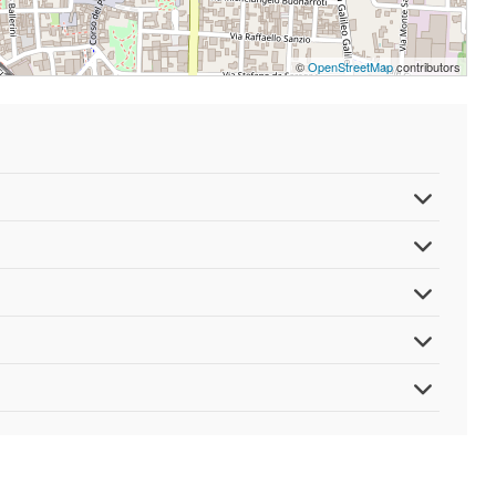
©
OpenStreetMap
contributors