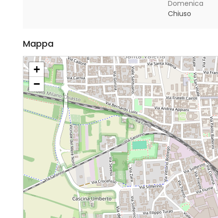
Domenica
Chiuso
Mappa
+
−