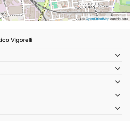
©
OpenStreetMap
contributors
co Vigorelli