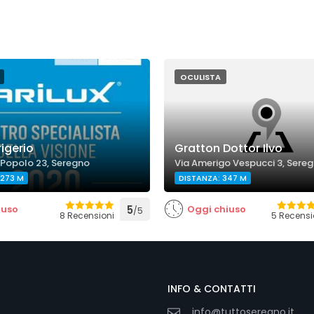
OCULISTA
rigerio
Gratton Dottor Ilvo
 Popolo 23, Seregno
Via Amerigo Vespucci 3, Sere
 273 M
DISTANZA: 347 M
iuso
5
Oggi chiuso
/5
8 Recensioni
5 Recensi
INFO & CONTATTI
info@tuttoseregno.it