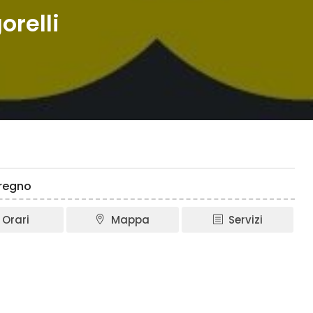
orelli
eregno
Orari
Mappa
Servizi