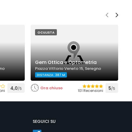
OCULISTA
O
Gem Ottica e Optometria
P
gno
Piazza Vittorio Veneto 15, Seregno
V
DISTANZA: 387 M
4,0
Ora chiuso
5
/5
/5
oni
101 Recensioni
SEGUICI SU