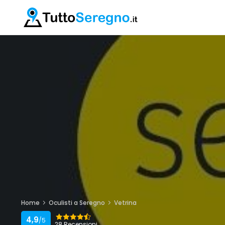
Home
Oculisti a Seregno
Vetrina
4,9
/5
28 Recensioni