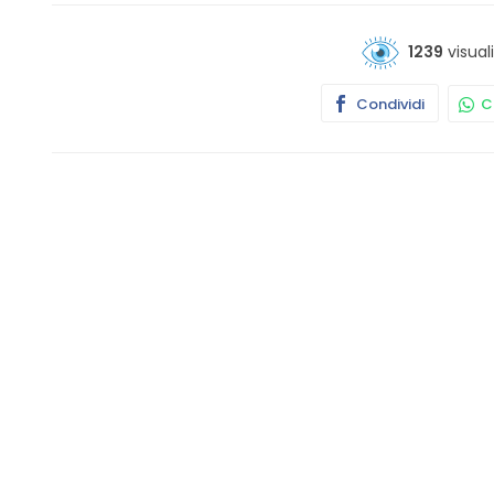
1239
visual
Condividi
Co