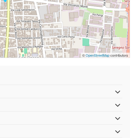
©
OpenStreetMap
contributors