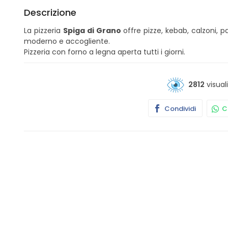
Descrizione
La pizzeria
Spiga di Grano
offre pizze, kebab, calzoni, pa
moderno e accogliente.
Pizzeria con forno a legna aperta tu
tti i giorni.
2812
visual
Condividi
Co