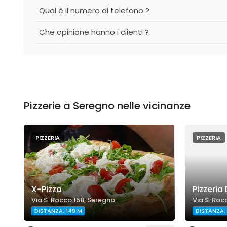
Qual è il numero di telefono ?
Che opinione hanno i clienti ?
Pizzerie a Seregno nelle vicinanze
PIZZERIA
PIZZERIA
X-Pizza
Pizzeria
Via S. Rocco 158, Seregno
Via S. Roc
DISTANZA: 149 M
DISTANZA: 