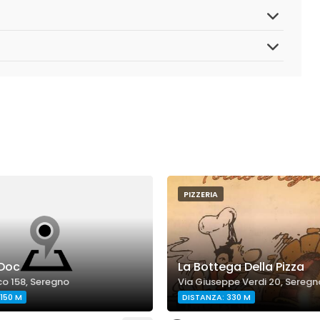
PIZZERIA
 Doc
La Bottega Della Pizza
co 158, Seregno
Via Giuseppe Verdi 20, Seregn
150 M
DISTANZA: 330 M