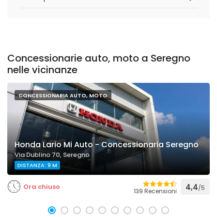
Concessionarie auto, moto a Seregno
nelle vicinanze
CONCESSIONARIA AUTO, MOTO
Honda Lario Mi Auto - Concessionaria Seregno
Via Dublino 70, Seregno
DISTANZA: 9 M
Ora chiuso
4,4
/5
139 Recensioni