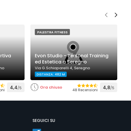
PALESTRA FITNESS
rtiva
Evon Studio - Personal Training
ed Estetica a Seregno
P
gno
Via G.Schiaparelli 4, Seregno
V
DISTANZA: 482 M
4,4
Ora chiuso
4,8
/5
/5
oni
48 Recensioni
SEGUICI SU