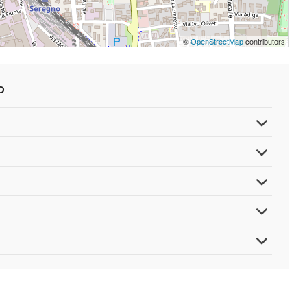
©
OpenStreetMap
contributors
o