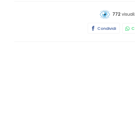
772
visuali
Condividi
Co