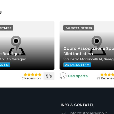
e
FITNESS
PALESTRA FITNESS
Cobra Associazione Spo
 Boutique
Dilettantistica
o I 45, Seregno
Via Pietro Maroncelli 14, Sere
 208 M
DISTANZA: 387 M
5
Ora aperto
/5
2 Recensioni
23 Recensi
INFO & CONTATTI
info@tuttoseregno.it