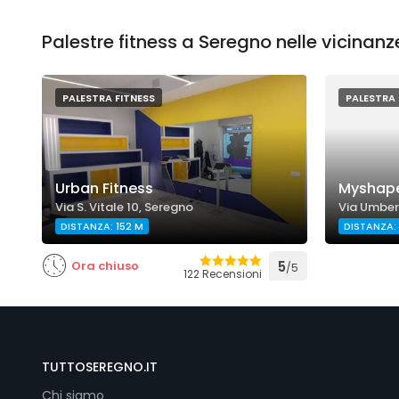
Palestre fitness a Seregno nelle vicinanz
PALESTRA FITNESS
PALESTRA 
Urban Fitness
Myshape
Via S. Vitale 10, Seregno
Via Umbert
DISTANZA: 152 M
DISTANZA:
Ora chiuso
5
/5
122 Recensioni
TUTTOSEREGNO.IT
Chi siamo