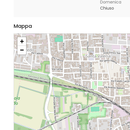
Domenica
Chiuso
Mappa
+
−